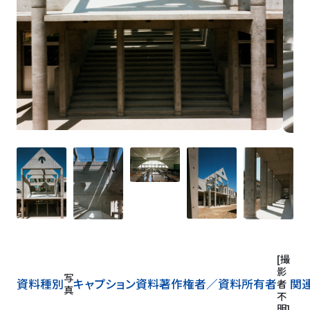
[撮
影
写
資料種別
キャプション
資料著作権者／
資料所有者
関
者
真
不
明]