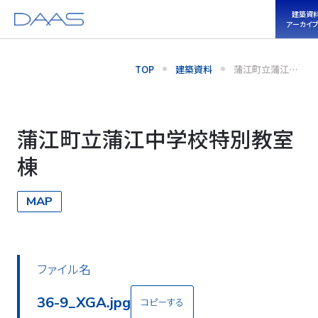
建築資
アーカイ
TOP
建築資料
蒲江町立蒲江中
学校特別教室棟
蒲江町立蒲江中学校特別教室
棟
MAP
ファイル名
36-9_XGA.jpg
コピーする