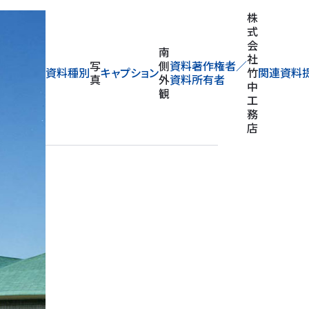
株
式
会
南
社
写
側
資料著作権者／
資料種別
キャプション
竹
関連資料
真
外
資料所有者
中
観
工
務
店