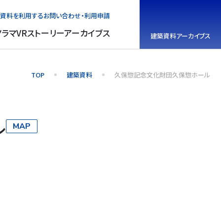
資料を利用する
お問い合わせ・利用申請
ノラマVR
ストーリーアーカイブス
建築資料
アーカイブス
TOP
建築資料
久保惣記念文化財団久保惣ホール
ル
MAP