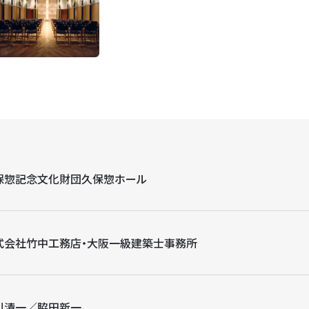
保惣記念文化財団久保惣ホール
式会社竹中工務店・大阪一級建築士事務所
川清一／脇田新一