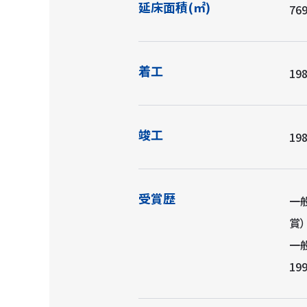
延床面積(㎡)
769
着工
198
竣工
198
受賞歴
一
賞
一
19