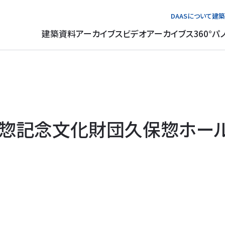
DAASについて
建築
建築資料アーカイブス
ビデオアーカイブス
360°パ
惣記念文化財団久保惣ホー