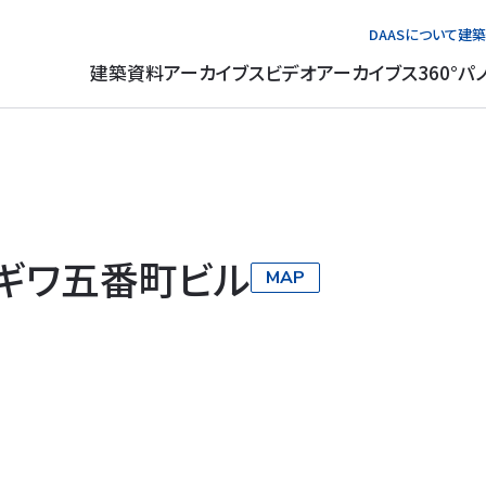
DAASについて
建築
建築資料アーカイブス
ビデオアーカイブス
360°パ
ギワ五番町ビル
MAP