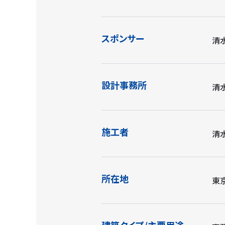
スポンサー
清
設計事務所
清
施工者
清
所在地
東
建築タイプ/主要用途