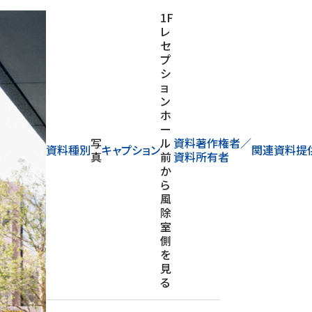
1F
レ
セ
プ
シ
ョ
ン
ホ
ー
写
ル
資料著作権者／
資料種別
キャプション
関連資料提
真
前
資料所有者
か
ら
風
除
室
側
を
見
る