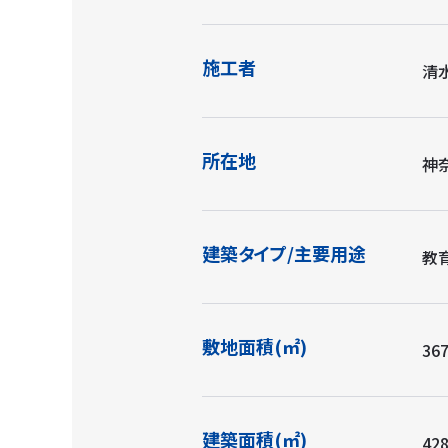
施工者
清
所在地
神
建築タイプ/主要用途
教
敷地面積(㎡)
367
建築面積(㎡)
428