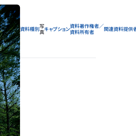
写
資料著作権者／
資料種別
キャプション
関連資料提供
真
資料所有者