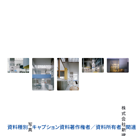
株
式
会
写
社
資料種別
キャプション
資料著作権者／
資料所有者
関連
真
新
建