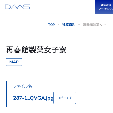
建築資料
アーカイブス
TOP
建築資料
再春館製薬女子
寮
再春館製薬女子寮
MAP
ファイル名
287-2_QVGA.jpg
コピーする