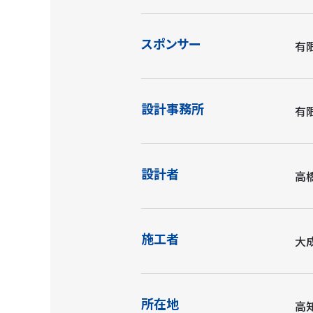
スポンサー
有
設計事務所
有
設計者
高
施工者
大
所在地
高