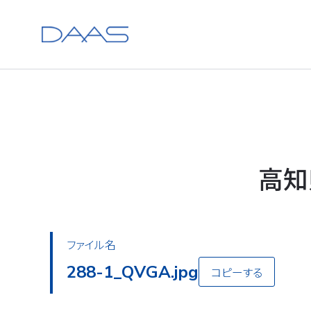
高知
ファイル名
288-5_QVGA.jpg
コピーする