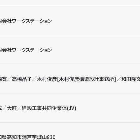
限会社ワークステーション
限会社ワークステーション
橋寛／高橋晶子／木村俊彦[木村俊彦構造設計事務所]／和田隆文
成／大旺／建設工事共同企業体(JV)
知県高知市浦戸字城山830