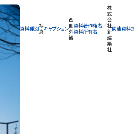
株
地
式
下
会
一
写
資料著作権者／
社
資料種別
キャプション
階
関連資料
真
資料所有者
新
ロ
建
ビ
築
ー
社