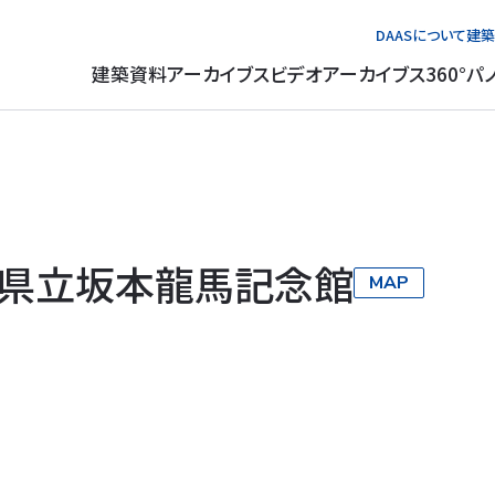
DAASについて
建築
建築資料アーカイブス
ビデオアーカイブス
360°パ
県立坂本龍馬記念館
MAP