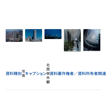
北
西
写
資料種別
キャプション
資料著作権者／
資料所有者
関連
側
真
外
観