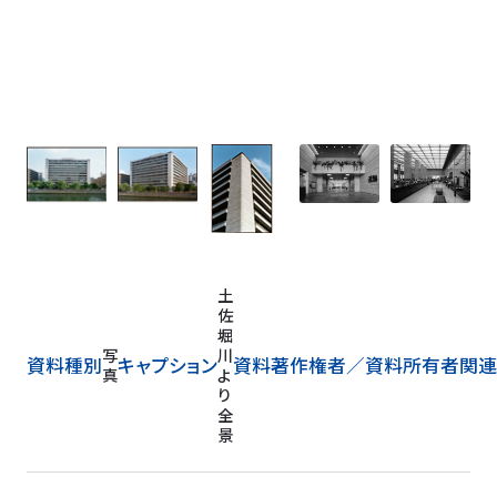
外
写
観
資料種別
キャプション
資料著作権者／
資料所有者
関連
真
北
面