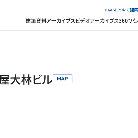
DAASについて
建築
建築資料アーカイブス
ビデオアーカイブス
360°パ
屋大林ビル
MAP