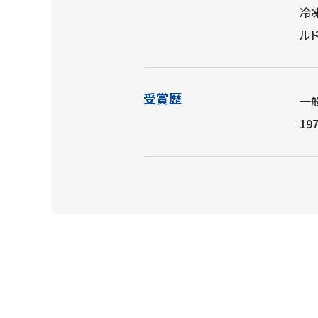
冷
ル
受賞歴
一
19