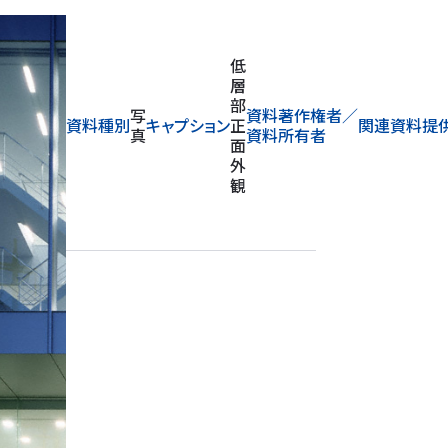
低
層
部
写
資料著作権者／
資料種別
キャプション
正
関連資料提
真
資料所有者
面
外
観