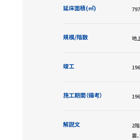
延床面積(㎡)
797
規模/階数
地上
竣工
196
施工期間（備考）
19
解説文
2
震