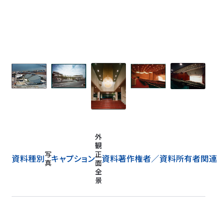
外
観
写
正
資料種別
キャプション
資料著作権者／
資料所有者
関連
真
面
全
景