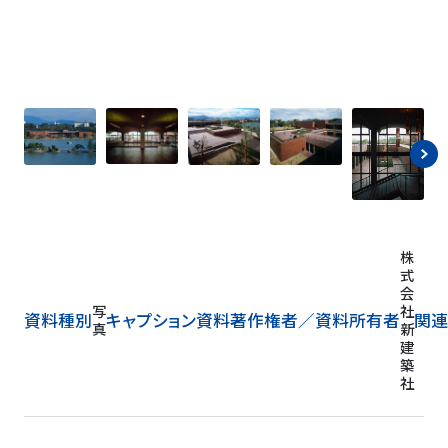
株
式
会
写
社
資料種別
キャプション
資料著作権者／
資料所有者
関連
真
新
建
築
社