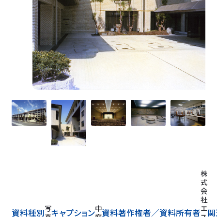
株
式
会
社
写
中
エ
資料種別
キャプション
資料著作権者／
資料所有者
関
真
庭
ス