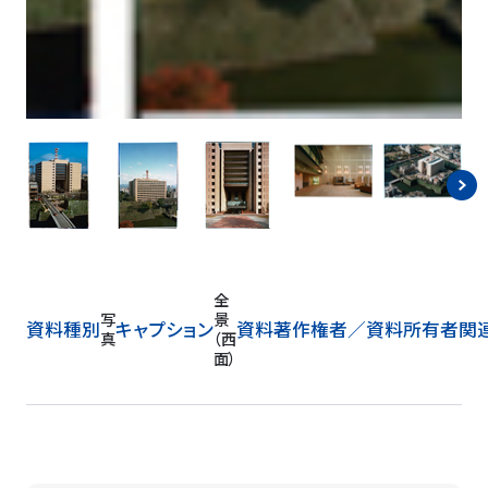
全
写
景
資料種別
キャプション
資料著作権者／
資料所有者
関
真
（西
面）