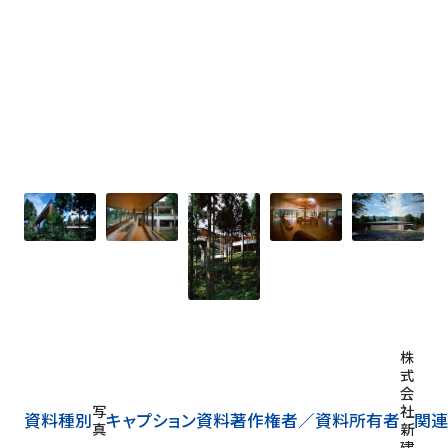
株
式
会
写
社
資料種別
キャプション
資料著作権者／
資料所有者
関連
真
新
建