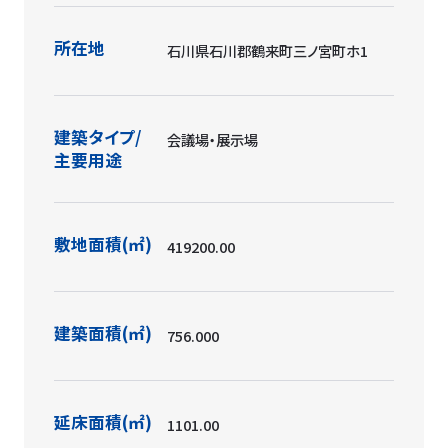
所在地
石川県石川郡鶴来町三ノ宮町ホ1
建築タイプ/
会議場・展示場
主要用途
敷地面積(㎡)
419200.00
建築面積(㎡)
756.000
延床面積(㎡)
1101.00