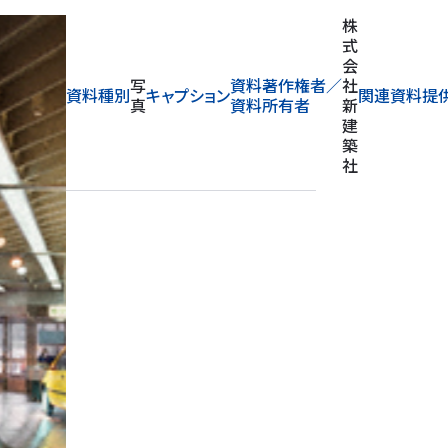
株
式
会
写
資料著作権者／
社
資料種別
キャプション
関連資料提
真
資料所有者
新
建
築
社