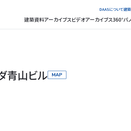
DAASについて
建築
建築資料アーカイブス
ビデオアーカイブス
360°パ
ダ青山ビル
MAP