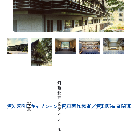
外
観
北
西
写
面
資料種別
キャプション
資料著作権者／
資料所有者
関連
真
デ
ィ
テ
ー
ル