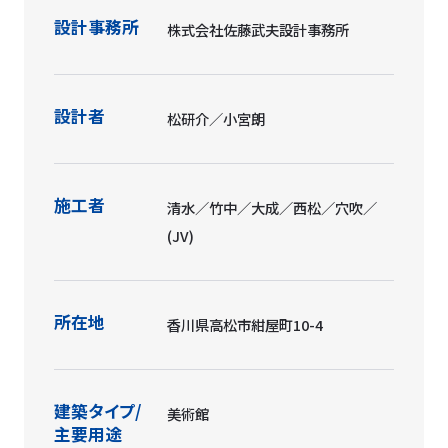
設計事務所
株式会社佐藤武夫設計事務所
設計者
松研介／小宮朗
施工者
清水／竹中／大成／西松／穴吹／
(JV)
所在地
香川県高松市紺屋町10-4
建築タイプ/
美術館
主要用途