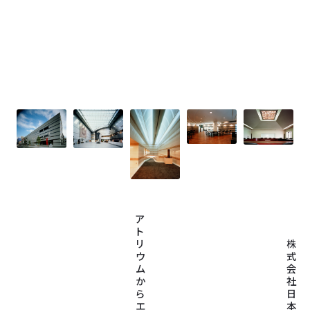
ア
ト
リ
株
ウ
式
ム
会
か
社
ら
日
エ
本