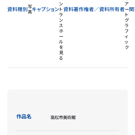
ン
ア
写
資料種別
キャプション
資料著作権者／
資料所有者
関
ト
ー
真
ラ
ト
ン
グ
ス
ラ
ホ
フ
ー
ィ
ル
ッ
を
ク
見
る
作品名
高松市美術館