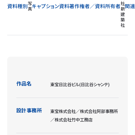
写
社
資料種別
キャプション
資料著作権者／
資料所有者
関連
真
新
建
築
社
作品名
東宝日比谷ビル(日比谷シャンテ)
設計事務所
東宝株式会社／株式会社阿部事務所
／株式会社竹中工務店