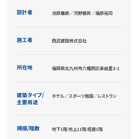
設計者
池原義郎／河野健昇／福原裕司
施工者
西武建設株式会社
所在地
福岡県北九州市八幡西区東曲里3-1
建築タイプ/
ホテル／スポーツ施設／レストラン
主要用途
規模/階数
地下1階 地上11階 塔屋1階