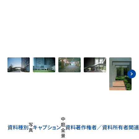
中
写
庭
資料種別
キャプション
資料著作権者／
資料所有者
関連
真
全
景