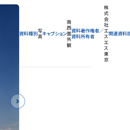
株
式
会
ア
社
写
リ
資料著作権者／
エ
資料種別
キャプション
関連資料
真
ー
資料所有者
ス
ナ
エ
ス
東
京