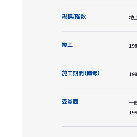
規模/階数
地
竣工
198
施工期間（備考）
19
受賞歴
一
19