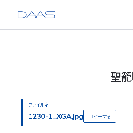
聖籠
ファイル名
1230-2_XGA.jpg
コピーする