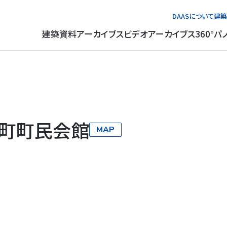
DAASについて
建築
建築資料アーカイブス
ビデオアーカイブス
360°パ
町町民会館
MAP