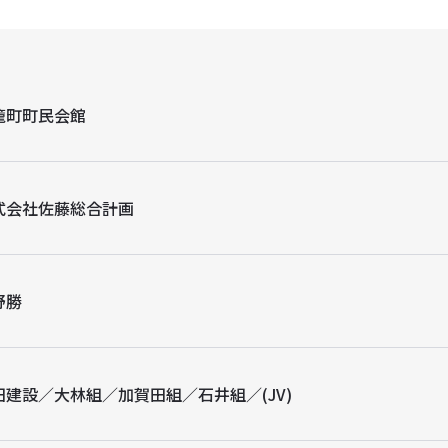
籠町町民会館
式会社佐藤総合計画
野勝
田建設／大林組／加賀田組／石井組／(JV)