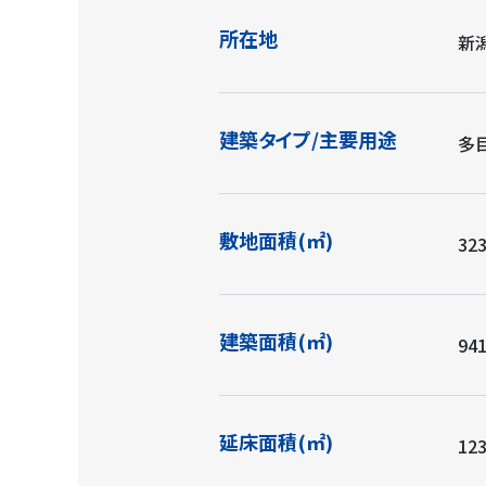
所在地
新
建築タイプ/主要用途
多
敷地面積(㎡)
32
建築面積(㎡)
94
延床面積(㎡)
12