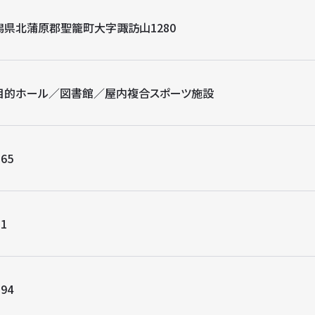
潟県北蒲原郡聖籠町大字諏訪山1280
目的ホール／図書館／屋内複合スポーツ施設
365
11
394