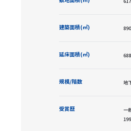
617
建築面積(㎡)
890
延床面積(㎡)
688
規模/階数
地下
受賞歴
一
19