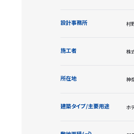
設計事務所
村
施工者
株
所在地
神
建築タイプ/主要用途
ホ
敷地面積(㎡)