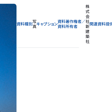
株
式
会
写
資料著作権者／
社
資料種別
キャプション
関連資料提
真
資料所有者
新
建
築
社