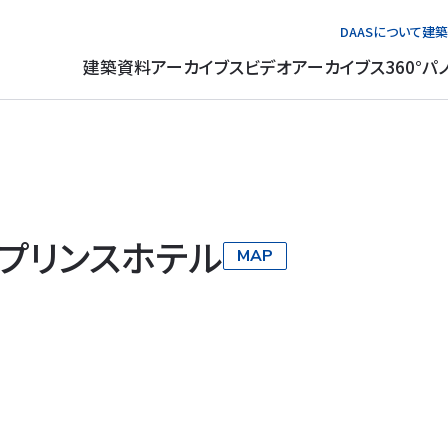
DAASについて
建築
建築資料アーカイブス
ビデオアーカイブス
360°パ
プリンスホテル
MAP