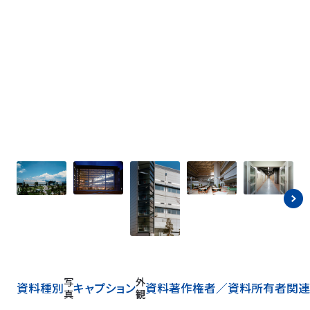
ア
ト
リ
写