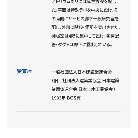
なる。リニアな平面を西棟と東棟に分
け、筑波山を望むアトリウムを設けた。
アトリウム周りには厚生施設を配し
た。平面は特殊ラボを中央に設け、そ
の両側にサービス廊下一般研究室を
配し、外部に階段・便所を突出させた。
機械室は4階に集中して設け、各種配
管・ダクトは廊下に露出している。
受賞歴
一般社団法人日本建設業連合会
（旧 社団法人建築業協会 日本建設
業団体連合会 日本土木工業協会 ）
1993年 ＢＣＳ賞