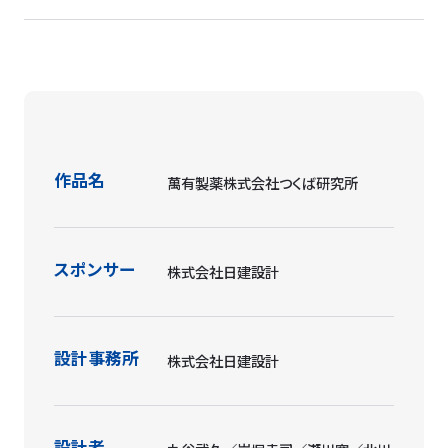
資料種別
キャプション
資料著作権者／
資料所有者
関連
ウ
真
ム
夜
景
作品名
萬有製薬株式会社つくば研究所
スポンサー
株式会社日建設計
設計事務所
株式会社日建設計