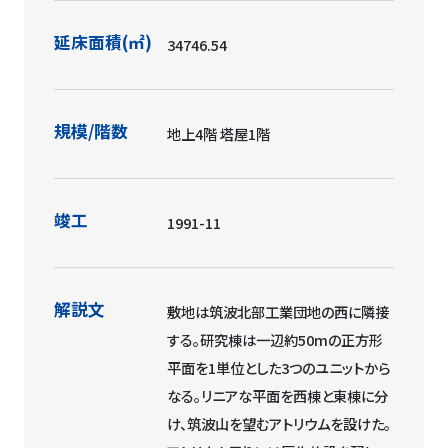
建築面積(㎡)
11767.600
延床面積(㎡)
34746.54
規模/階数
地上4階 塔屋1階
竣工
1991-11
解説文
敷地は筑波北部工業団地の西に隣接
する。研究棟は一辺約50mの正方形
平面を1単位とした3つのユニットから