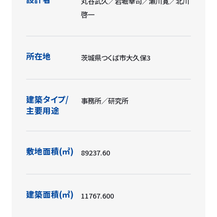
設計者
丸谷武久／岩堀幸司／瀬川寛／北川
啓一
所在地
茨城県つくば市大久保3
建築タイプ/
事務所／研究所
主要用途
敷地面積(㎡)
89237.60