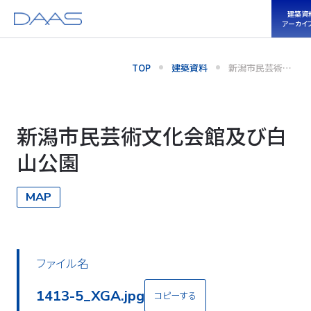
建築資
アーカイ
TOP
建築資料
新潟市民芸術文
化会館及び白山
公園
新潟市民芸術文化会館及び白
山公園
MAP
ファイル名
1413-5_XGA.jpg
コピーする