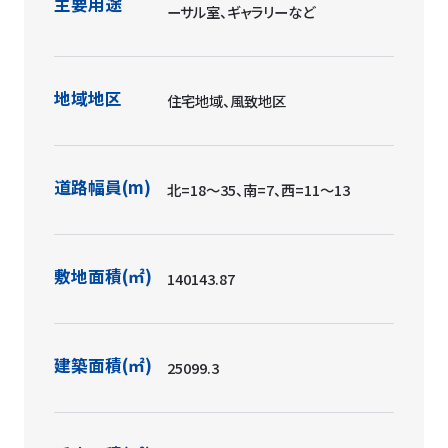
主要用途
ーサル室、ギャラリーなど
地域地区
住宅地域、風致地区
道路幅員(m)
北=18〜35、南=7、西=11〜13
敷地面積(㎡)
140143.87
建築面積(㎡)
25099.3