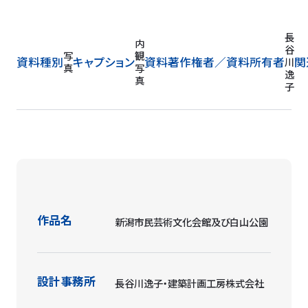
長
内
谷
写
観
資料種別
キャプション
資料著作権者／
資料所有者
関
川
真
写
逸
真
子
作品名
新潟市民芸術文化会館及び白山公園
設計事務所
長谷川逸子・建築計画工房株式会社