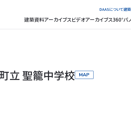
DAASについて
建築
建築資料アーカイブス
ビデオアーカイブス
360°パ
町立 聖籠中学校
MAP