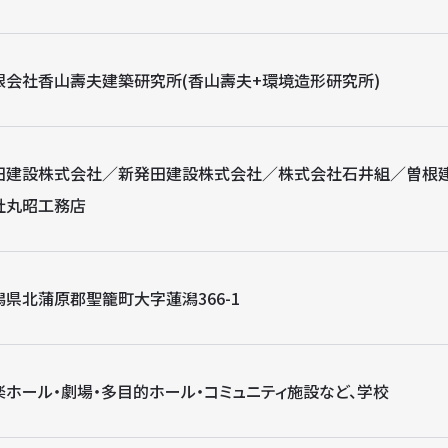
限会社香山壽夫建築研究所(香山壽夫+環境造形研究所)
田建設株式会社／新発田建設株式会社／株式会社石井組／曽根
社丸昭工務店
潟県北蒲原郡聖籠町大字蓮潟366-1
楽ホール・劇場・多目的ホール・コミュニティ施設など、学校