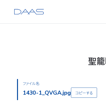
聖籠
ファイル名
1430-2_QVGA.jpg
コピーする