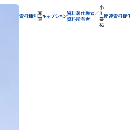
小
写
資料著作権者／
川
資料種別
キャプション
関連資料提
真
資料所有者
泰
祐