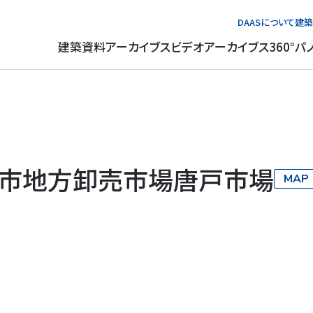
DAASについて
建築
建築資料アーカイブス
ビデオアーカイブス
360°パ
市地方卸売市場唐戸市場
MAP