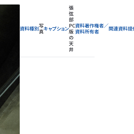
張
弦
部
写
PC
資料著作権者／
資料種別
キャプション
関連資料提
真
版
資料所有者
の
天
井