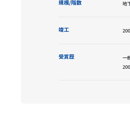
規模/階数
地下
竣工
200
受賞歴
一
20