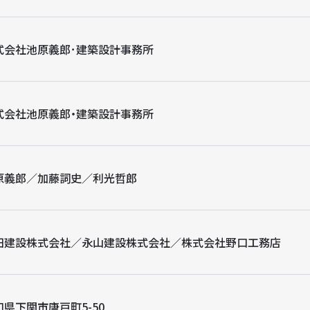
式会社池原義郎･建築設計事務所
式会社池原義郎・建築設計事務所
原義郎／加藤詞史／利光哲郎
田建設株式会社／永山建設株式会社／株式会社野口工務店
口県下関市唐戸町5-50