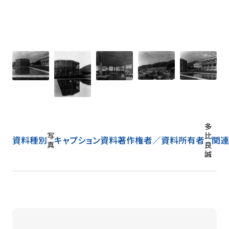
多
写
比
資料種別
キャプション
資料著作権者／
資料所有者
関連
真
良
誠