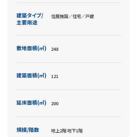
建築タイプ/
住居施設／住宅／戸建
主要用途
敷地面積(㎡)
248
建築面積(㎡)
121
延床面積(㎡)
200
規模/階数
地上2階 地下1階