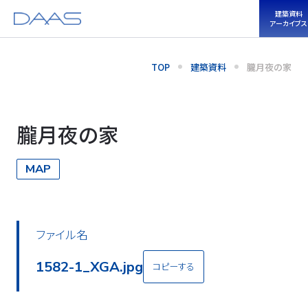
建築資料
アーカイブス
TOP
建築資料
朧月夜の家
朧月夜の家
MAP
ファイル名
1582-2_XGA.jpg
コピーする