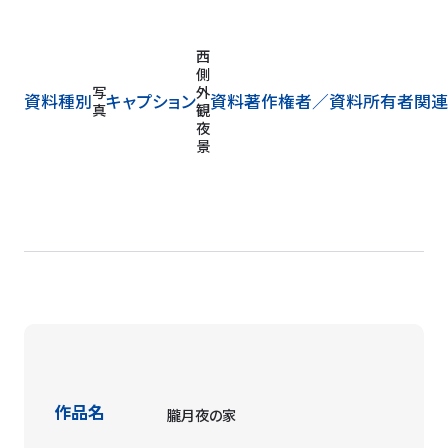
写
和
資料種別
キャプション
資料著作権者／
資料所有者
関連
真
室
作品名
朧月夜の家