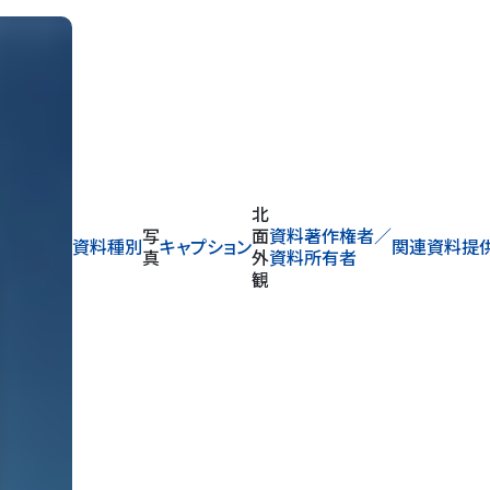
東
写
面
資料著作権者／
資料種別
キャプション
関連資料提
真
外
資料所有者
観