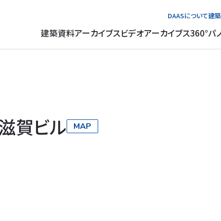
DAASについて
建築
建築資料アーカイブス
ビデオアーカイブス
360°パ
滋賀ビル
MAP