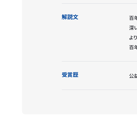
解説文
百
深
よ
百
受賞歴
公