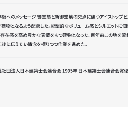
年後へのメッセージ 御堂筋と新御堂筋の交点に建つアイストップビ
い建物となるよう配慮した。彫塑的なボリューム感とシルエットに個
り存在感を高め豊かな表情をもつ建物となった。百年前この地を流
年後に伝えたい情念を探りつつ作業を進めた。
益社団法人日本建築士会連合会 1995年 日本建築士会連合会賞