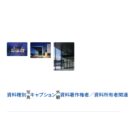
外
写
観
資料種別
キャプション
資料著作権者／
資料所有者
関連
真
構
成