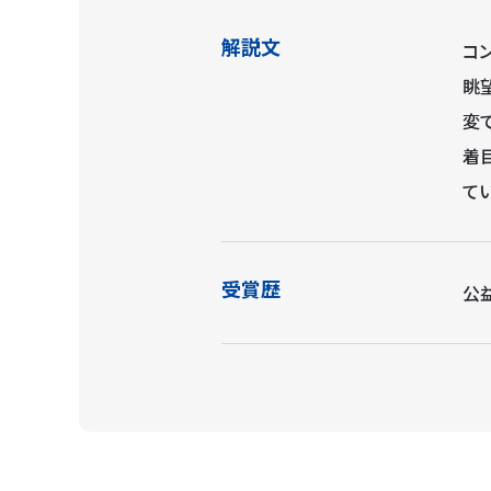
解説文
コ
眺
変
着
てい
受賞歴
公