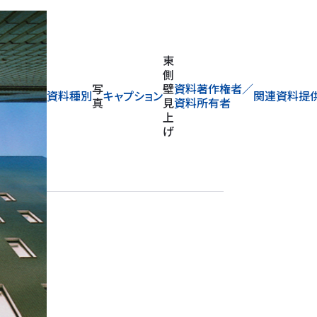
東
側
写
壁
資料著作権者／
資料種別
キャプション
関連資料提
真
見
資料所有者
上
げ