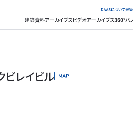
DAASについて
建築
建築資料アーカイブス
ビデオアーカイブス
360°パ
クビレイビル
MAP