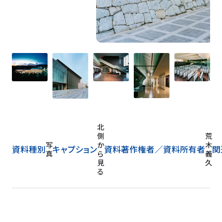
北
側
荒
写
か
木
資料種別
キャプション
資料著作権者／
資料所有者
関
真
ら
義
見
久
る