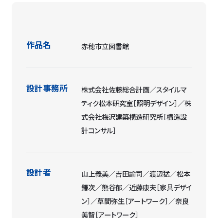
作品名
赤穂市立図書館
設計事務所
株式会社佐藤総合計画／スタイルマ
ティク松本研究室［照明デザイン］／株
式会社梅沢建築構造研究所［構造設
計コンサル］
設計者
山上義美／吉田諭司／渡辺猛／松本
鎌次／熊谷郁／近藤康夫［家具デザイ
ン］／草間弥生［アートワーク］／奈良
美智［アートワーク］