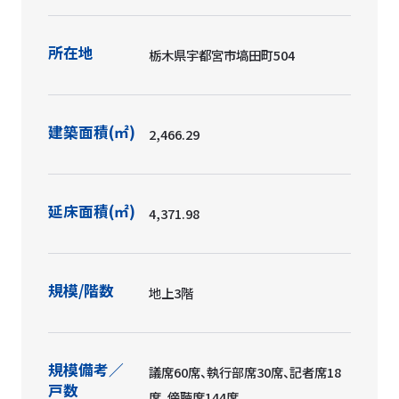
所在地
栃木県宇都宮市塙田町504
建築面積(㎡)
2,466.29
延床面積(㎡)
4,371.98
規模/階数
地上3階
規模備考／
議席60席、執行部席30席、記者席18
戸数
席、傍聴席144席