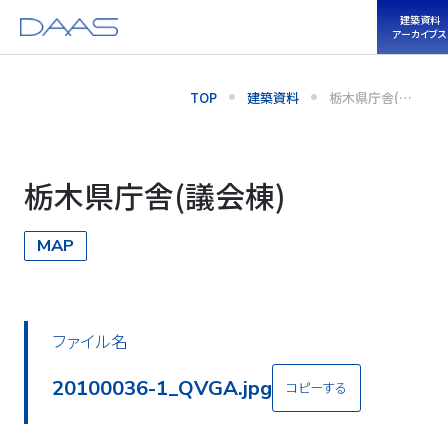
建築資料
アーカイブス
TOP
建築資料
栃木県庁舎(議
会棟)
栃木県庁舎(議会棟)
MAP
ファイル名
20100036-2_QVGA.jpg
コピーする