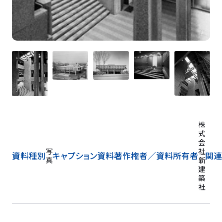
株
式
会
写
社
資料種別
キャプション
資料著作権者／
資料所有者
関連
真
新
建
築
社