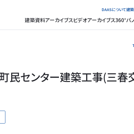
DAASについて
建築
建築資料アーカイブス
ビデオアーカイブス
360°パ
町民センター建築工事(三春