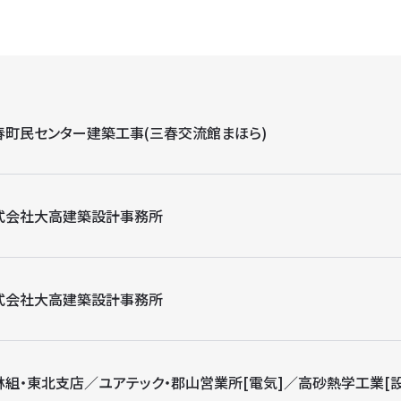
春町民センター建築工事(三春交流館まほら)
式会社大高建築設計事務所
式会社大高建築設計事務所
林組・東北支店／ユアテック・郡山営業所[電気]／高砂熱学工業[