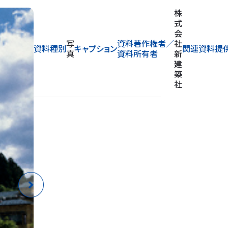
株
式
会
写
資料著作権者／
社
資料種別
キャプション
関連資料提
真
資料所有者
新
建
築
社