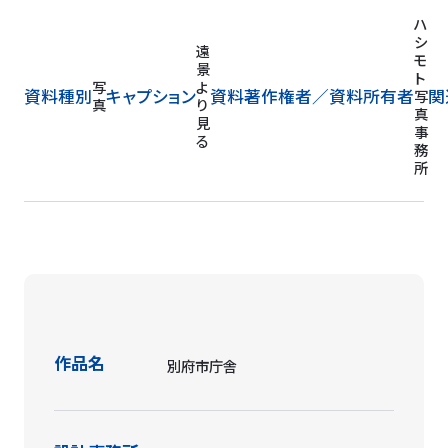
市
民
ハ
ホ
シ
ー
モ
ル
ト
写
グ
資料種別
キャプション
資料著作権者／
資料所有者
関
写
真
ラ
真
ン
事
ド
務
フ
所
ロ
ア
作品名
別府市庁舎