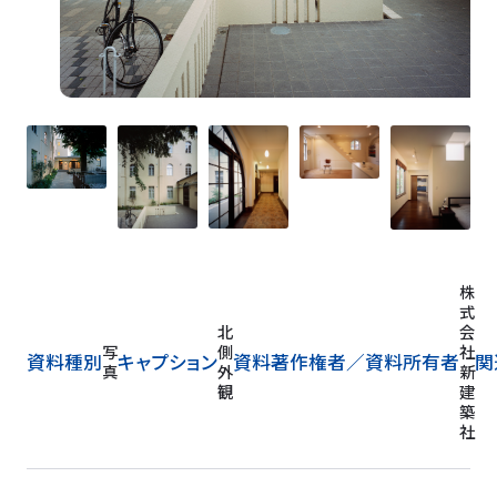
株
式
北
会
写
側
社
資料種別
キャプション
資料著作権者／
資料所有者
関
真
外
新
観
建
築
社