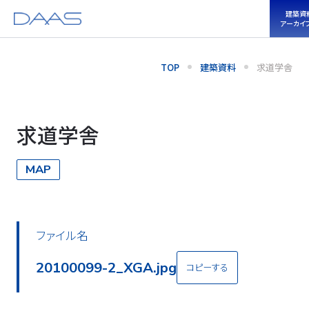
建築資
アーカイ
TOP
建築資料
求道学舎
求道学舎
MAP
ファイル名
20100099-2_XGA.jpg
コピーする