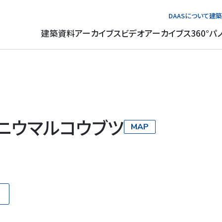
DAASについて
建築
建築資料アーカイブス
ビデオアーカイブス
360°パ
ニウマルコウブツ
MAP
る