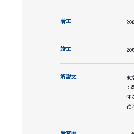
着工
200
竣工
200
解説文
東
て
体
雑
受賞歴