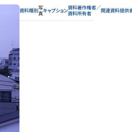
写
資料著作権者／
資料種別
キャプション
関連資料提供
真
資料所有者