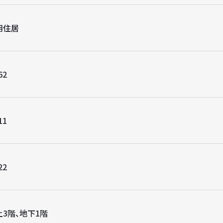
用住居
62
11
22
上3階、地下1階