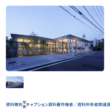
写
資料種別
キャプション
資料著作権者／
資料所有者
関連
真