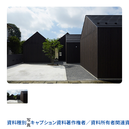
写
資料種別
キャプション
資料著作権者／
資料所有者
関連
真