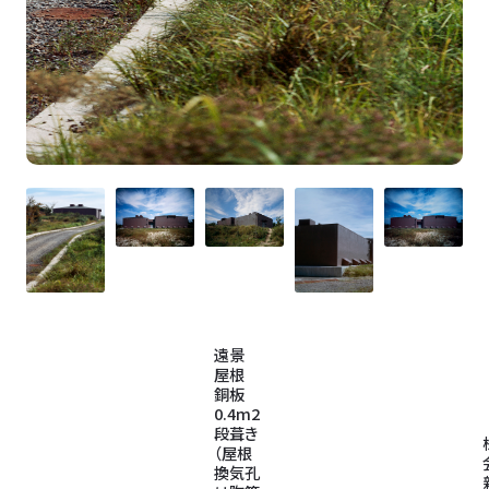
株式
会社
新建
築社
写
／
資料種別
キャプション
資料著作権者／
資料所有者
真
DAAS
コン