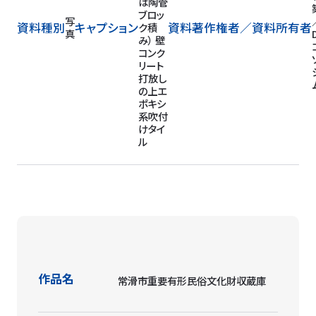
ソー
シア
ム
作品名
常滑市重要有形民俗文化財収蔵庫
設計事務所
戸尾任宏+建築研究所アーキビジョン
設計者
盛和子／田村芳夫