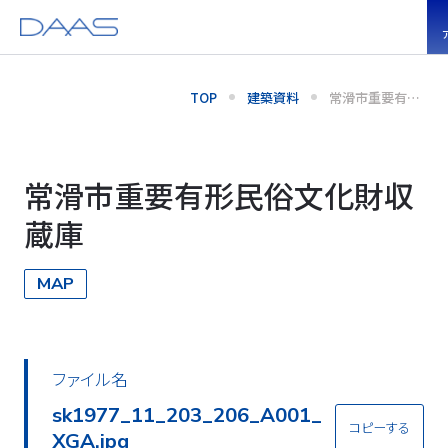
建築資料
アーカイブ
TOP
建築資料
常滑市重要有形
民俗文化財収蔵
庫
常滑市重要有形民俗文化財収
蔵庫
MAP
ファイル名
sk1977_11_203_206_A002_
コピーする
XGA.jpg