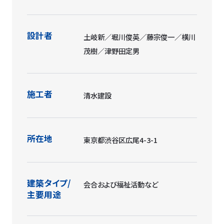
設計者
土岐新／堀川俊英／藤宗俊一／横川
茂樹／津野田定男
施工者
清水建設
所在地
東京都渋谷区広尾4-3-1
建築タイプ/
会合および福祉活動など
主要用途