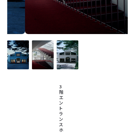
3
階
エ
ン
ト
ラ
ン
ス
ホ