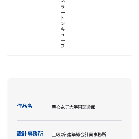
ネ
ラ
ー
ト
ン
キ
ュ
ー
ブ
作品名
聖心女子大学同窓会館
設計事務所
土岐新・建築総合計画事務所