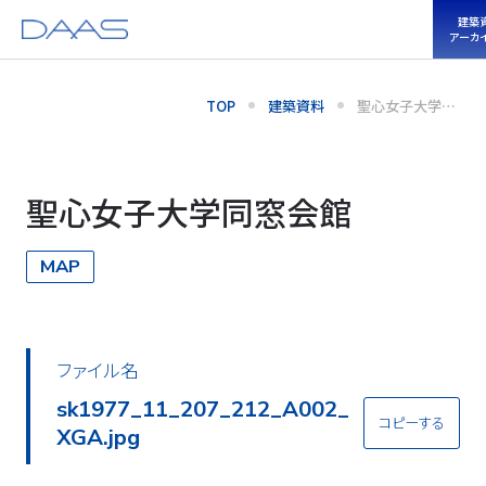
建築
アーカ
TOP
建築資料
聖心女子大学同
窓会館
聖心女子大学同窓会館
MAP
ファイル名
sk1977_11_207_212_A002_
コピーする
XGA.jpg