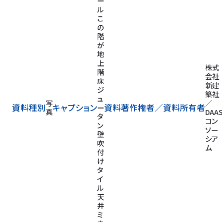
ー
ル
こ
の
階
が
地
上
株式
階
会社
床
新建
ジ
築社
ュ
写
／
資料種別
キャプション
資料著作権者／
資料所有者
ー
真
DAA
タ
コン
ン
ソー
壁
シア
吹
ム
付
け
タ
イ
ル
天
井
ミ