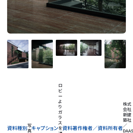
ロ
ビ
ー
よ
株式
り
会社
ガ
新建
ラ
築社
ス
写
／
資料種別
キャプション
資料著作権者／
資料所有者
を
真
DAA