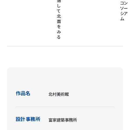
通
コン
し
ソー
て
シア
北
ム
面
を
み
る
作品名
北村美術館
設計事務所
富家建築事務所