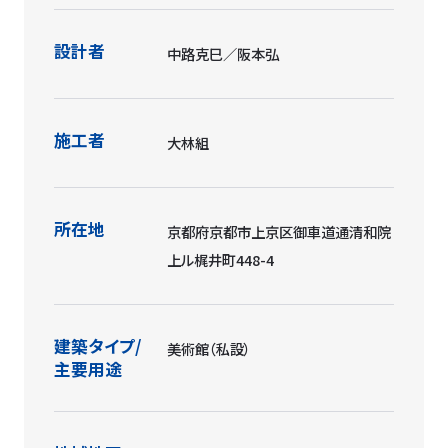
設計者
中路克巳／阪本弘
施工者
大林組
所在地
京都府京都市上京区御車道通清和院
上ル梶井町448-4
建築タイプ/
美術館（私設）
主要用途