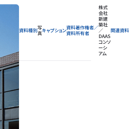
株式
会社
新建
築社
写
資料著作権者／
資料種別
キャプション
／
関連資料
真
資料所有者
DAAS
コンソ
ーシ
アム