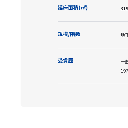
延床面積(㎡)
319
規模/階数
地
受賞歴
一
19