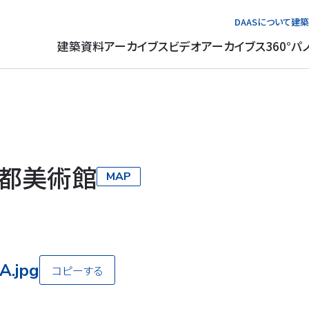
DAASについて
建築
建築資料アーカイブス
ビデオアーカイブス
360°パ
都美術館
MAP
A.jpg
コピーする