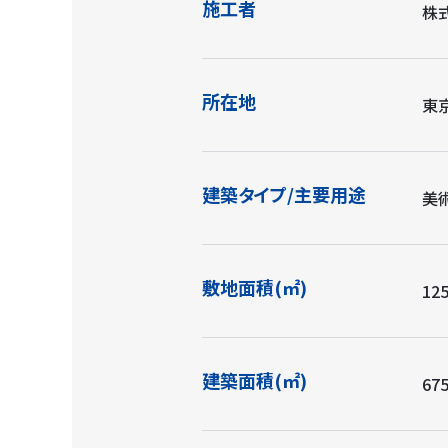
施工者
株
所在地
東
建築タイプ/主要用途
美
敷地面積(㎡)
125
建築面積(㎡)
675