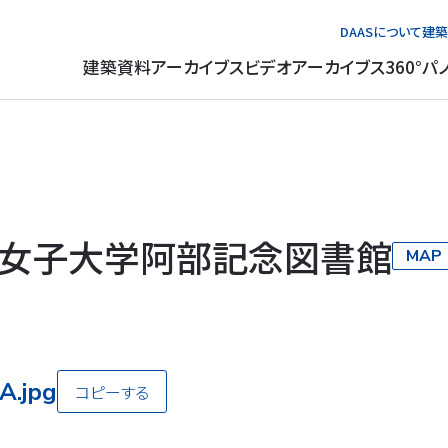
DAASについて
建築
建築資料アーカイブス
ビデオアーカイブス
360°パ
女子大学阿部記念図書館
MAP
A.jpg
コピーする