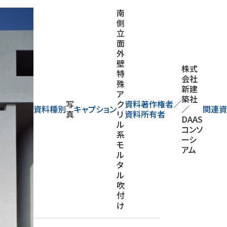
南
側
立
面
外
壁
株式
特
会社
殊
新建
ア
築社
写
ク
資料著作権者／
資料種別
キャプション
／
関連資
真
リ
資料所有者
DAAS
ル
コンソ
系
ーシ
モ
アム
ル
タ
ル
吹
付
け