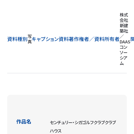
株式
会社
新建
築社
写
／
資料種別
キャプション
資料著作権者／
資料所有者
真
DAAS
コン
ソー
シア
ム
作品名
センチュリー・シガゴルフクラブクラブ
ハウス