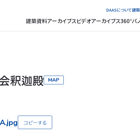
DAASについて
建築
建築資料アーカイブス
ビデオアーカイブス
360°パ
会釈迦殿
MAP
A.jpg
コピーする