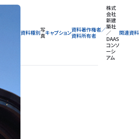
株式
会社
新建
築社
写
資料著作権者／
資料種別
キャプション
／
関連資料
真
資料所有者
DAAS
コンソ
ーシ
アム