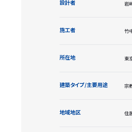
設計者
岩
施工者
竹
所在地
東京
建築タイプ/主要用途
宗
地域地区
住