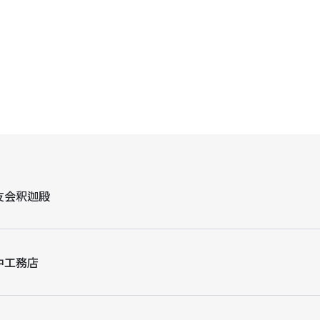
友会釈迦殿
中工務店