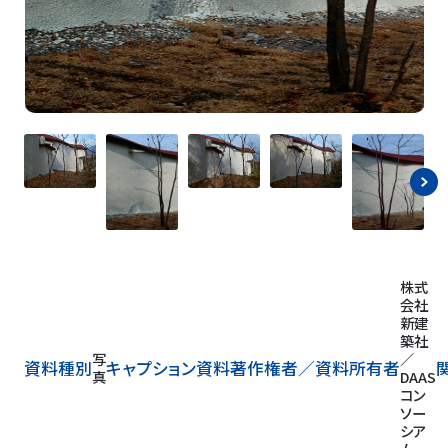
株式
会社
新建
築社
写
／
資料種別
キャプション
資料著作権者／
資料所有者
真
DAAS
コン
ソー
シア