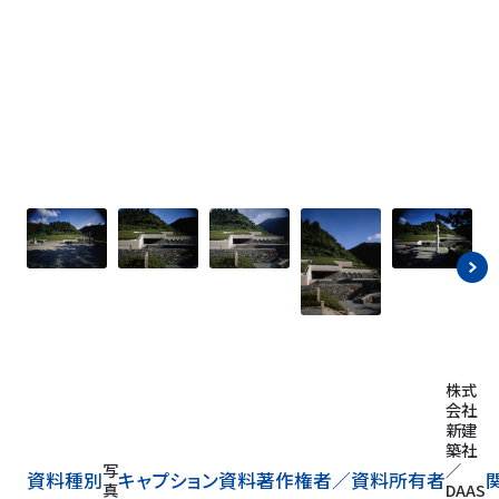
株式
会社
新建
築社
写
／
資料種別
キャプション
資料著作権者／
資料所有者
真
DAAS