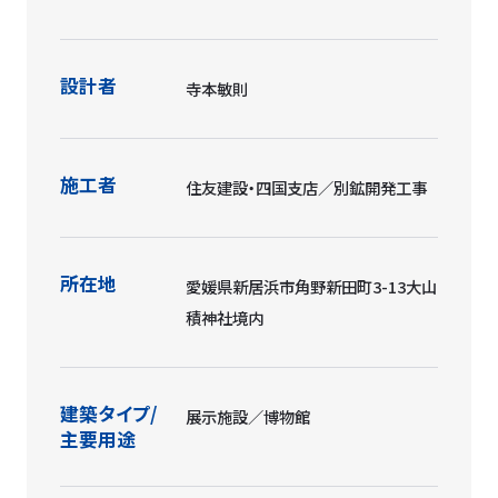
設計者
寺本敏則
施工者
住友建設・四国支店／別鉱開発工事
所在地
愛媛県新居浜市角野新田町3-13大山
積神社境内
建築タイプ/
展示施設／博物館
主要用途