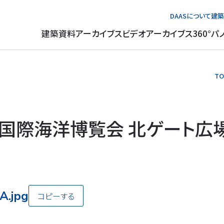
DAASについて
建築
建築資料アーカイブス
ビデオアーカイブス
360°パ
TO
国際海洋博覧会 北ゲート広
A.jpg
コピーする