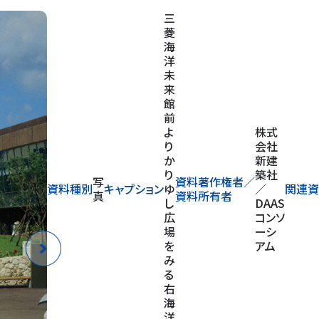
海
洋
文
化
館
前
株式
か
会社
ら
新建
み
築社
写
資料著作権者／
資料種別
キャプション
た
／
関連資
真
資料所有者
か
DAAS
り
コンソ
ゆ
ーシ
し
アム
広
場
の
夜
景