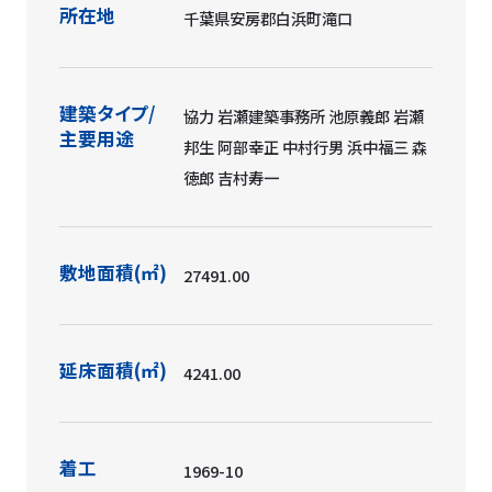
所在地
千葉県安房郡白浜町滝口
建築タイプ/
協力 岩瀬建築事務所 池原義郎 岩瀬
主要用途
邦生 阿部幸正 中村行男 浜中福三 森
徳郎 吉村寿一
敷地面積(㎡)
27491.00
延床面積(㎡)
4241.00
着工
1969-10