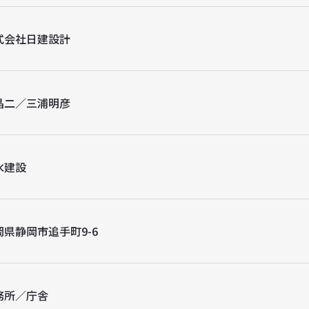
式会社日建設計
晶二／三浦明彦
水建設
岡県静岡市追手町9-6
務所／庁舎