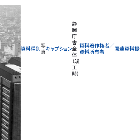
静
岡
庁
舎
写
資料著作権者／
資料種別
キャプション
全
関連資料提
真
資料所有者
体
（竣
工
時）