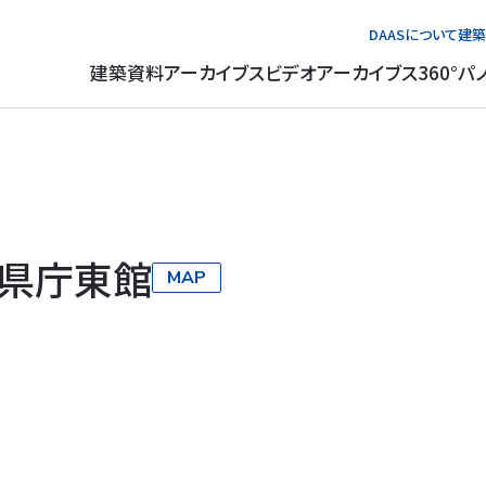
DAASについて
建築
建築資料アーカイブス
ビデオアーカイブス
360°パ
県庁東館
MAP